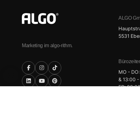
ALGO G
Hauptstr
5531 Ebe
Marketing im algo-rithm.
Bürozeite
MO - DO:
& 13:00 -
FR: 09:00