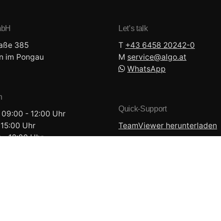
mbH
Let’s talk
aße 385
T
+43 6458 20242-0
n im Pongau
M
ta.ogla@ecivres
WhatsApp
n
Quick-Support
 09:00 - 12:00 Uhr
 15:00 Uhr
TeamViewer herunterladen
 - 12:00 Uhr