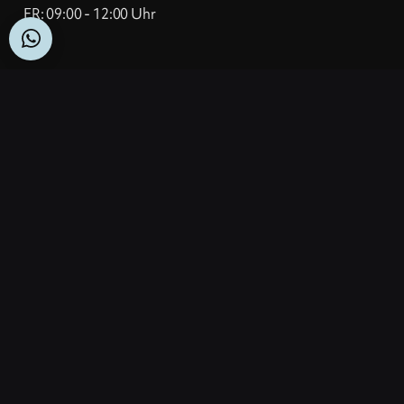
FR: 09:00 - 12:00 Uhr
Let’s talk
T
+43 6458 20242-0
M
ta.ogla@ecivres
WhatsApp