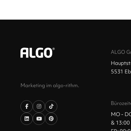
ALGO 
Hauptst
5531 Eb
Marketing im algo-rithm.
Bürozeit
MO - DO
& 13:00 