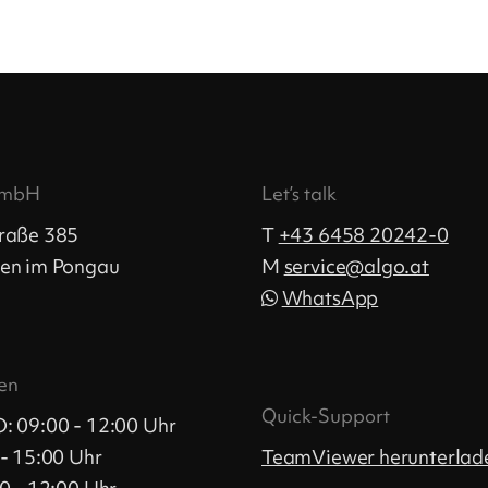
GmbH
Let’s talk
raße 385
T
+43 6458 20242-0
en im Pongau
M
ta.ogla@ecivres
WhatsApp
en
Quick-Support
: 09:00 - 12:00 Uhr
- 15:00 Uhr
TeamViewer herunterlad