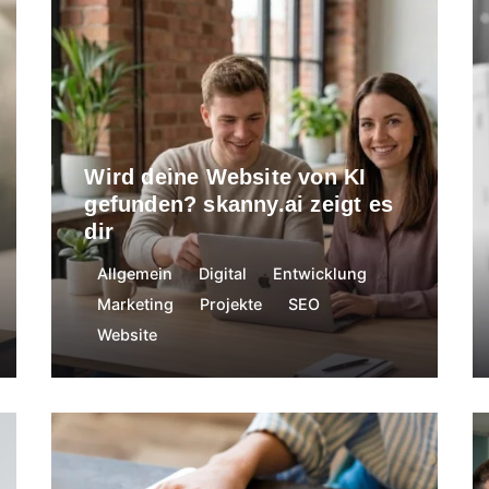
Carina Kirchner
27. Mai 2026
Wird deine Website von KI
gefunden? skanny.ai zeigt es
dir
Allgemein
Digital
Entwicklung
Marketing
Projekte
SEO
Website
Carina Kirchner