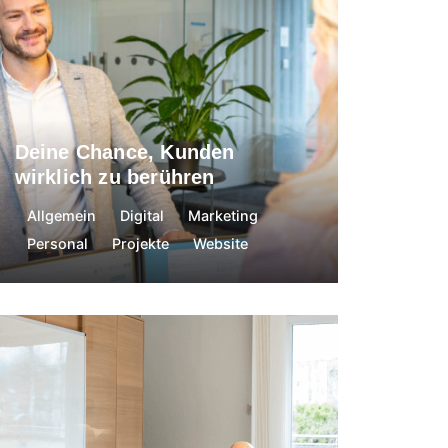
15. November 2024
Deine Chance, Kunden
wirklich zu berühren
Allgemein
Digital
Marketing
Personal
Projekte
Website
Nadine Egger
26. März 2024