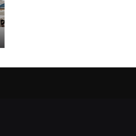
mbH
Let’s talk
aße 385
T
+43 6458 20242-0
n im Pongau
M
ta.ogla@ecivres
WhatsApp