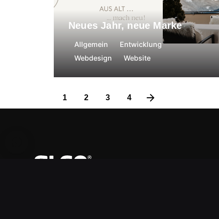
Neues Jahr, neue Marke
Allgemein
Entwicklung
Webdesign
Website
1
2
3
4
ALGO G
Hauptstr
5531 Ebe