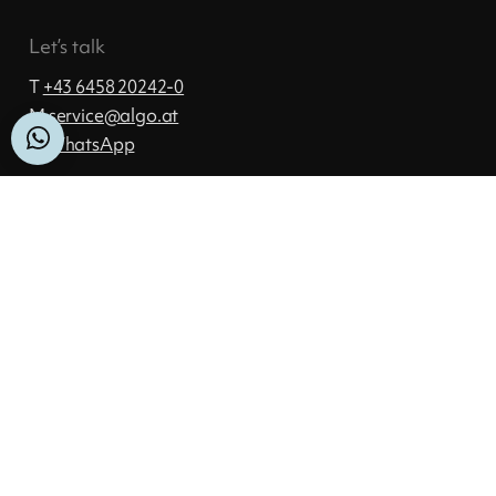
Let’s talk
T
+43 6458 20242-0
M
ta.ogla@ecivres
WhatsApp
Quick-Support
TeamViewer herunterladen
Newsletteranmeldung