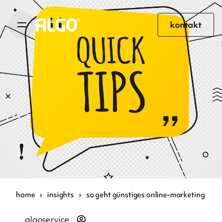
kontakt
home
›
insights
›
so geht günstiges online-marketing
algoservice