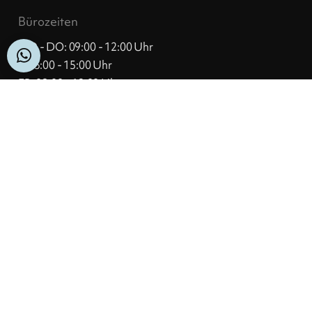
Bürozeiten
MO - DO: 09:00 - 12:00 Uhr
& 13:00 - 15:00 Uhr
FR: 09:00 - 12:00 Uhr
Let’s talk
T
+43 6458 20242-0
M
ta.ogla@ecivres
WhatsApp