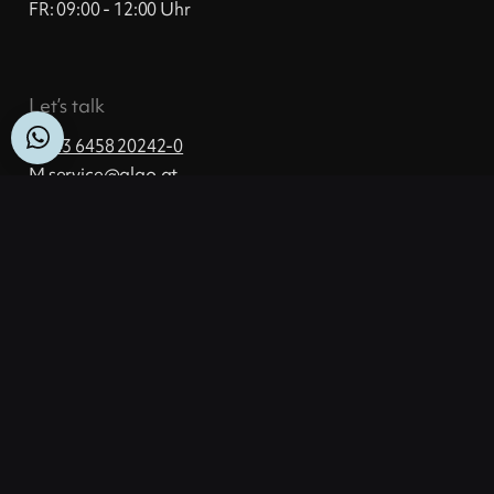
FR: 09:00 - 12:00 Uhr
Let’s talk
T
+43 6458 20242-0
M
ta.ogla@ecivres
WhatsApp
Quick-Support
TeamViewer herunterladen