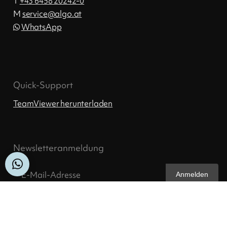
T
+43 6458 20242-0
M
ta.ogla@ecivres
WhatsApp
Quick-Support
TeamViewer herunterladen
Newsletteranmeldung
Anmelden
© Werbeagentur Algo GmbH